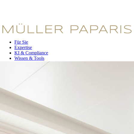
Für Sie
Expertise
KI & Compliance
Wissen & Tools
Kanzlei
Erstgespräch buchen
Für Sie
Expertise
KI & Compliance
Wissen & Tools
Kanzlei