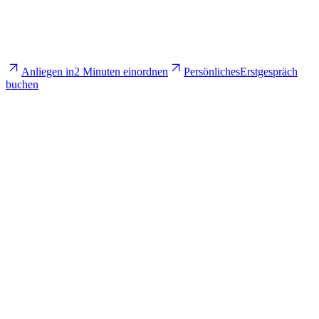
Anliegen in
2 Minuten einordnen
Persönliches
Erstgespräch
buchen
Werden alle Mandate veröffentlicht?
Kann ich ein vergleichbares Mandat besprechen?